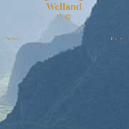
<
Previous
Next
>