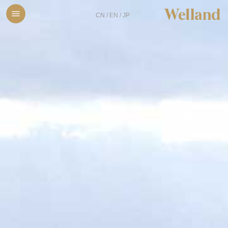
;
;
CN
/
EN
/
JP